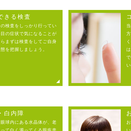
できる検査
眼の検査をしっかり行ってい
当
か目の症状で気になることが
方
たらまずは検査をしてご自身
く
状態を把握しましょう。
は
で
い
・白内障
は眼球内にある水晶体が、老
お
よって白く濁ってくる眼疾患
い