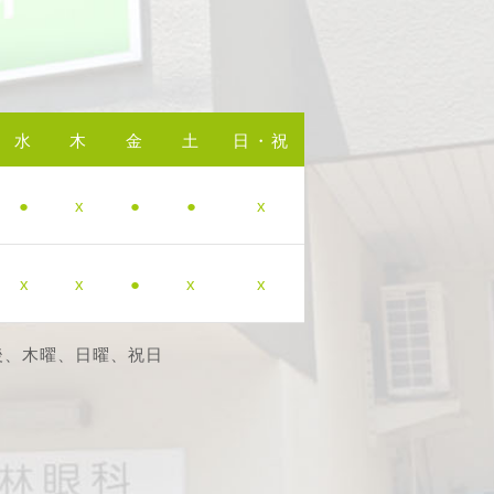
水
木
金
土
日・祝
●
x
●
●
x
x
x
●
x
x
後、木曜、日曜、祝日