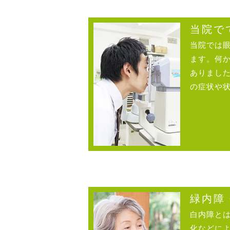
当院で
当院では
ます。何
ありまし
の症状や
緑内障
白内障と
化などに