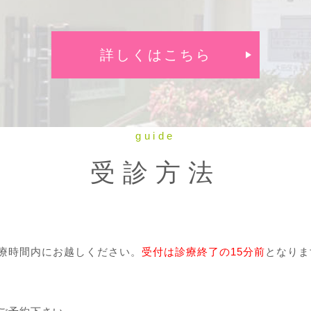
詳しくはこちら
guide
受診方法
療時間内にお越しください。
受付は診療終了の15分前
となりま
】